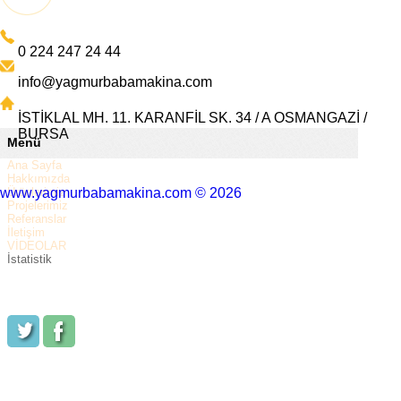
0 224 247 24 44
info@yagmurbabamakina.com
İSTİKLAL MH. 11. KARANFİL SK. 34 / A OSMANGAZİ /
BURSA
Menü
Ana Sayfa
Hakkımızda
www.yagmurbabamakina.com © 2026
Ürünlerimiz
Projelerimiz
Referanslar
İletişim
VİDEOLAR
İstatistik